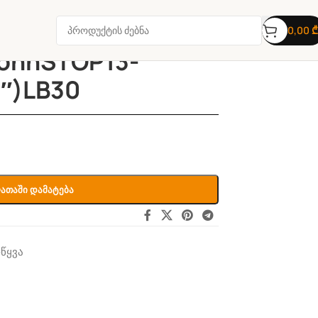
0,00
₾
onnSTOP13-
″)LB30
ათაში Დამატება
წყვა