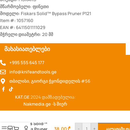
მწარმოებელი: ფინეთი
მოდელი: Fiskars Solid™ Bypass Pruner P121
Item #: 1057160
EAN #: 6411501111029
მჭრელი დიამეტრი: 20 მმ
მახასიათებლები
+995 555 645 177
info@knifeandtools.ge
თბილისი, გიორგი ჭყონდიდელის #56
KAT.GE
2024 დამზადებულია:
Nakmedia.ge
-ს მიერ
Fiskars Solid™
38,00
₾
-
+
Bypass Pruner
Კალათაში Დ