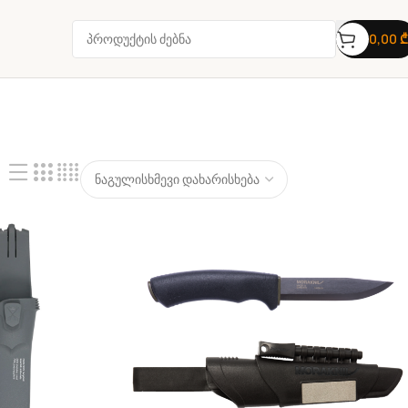
0,00
₾
4