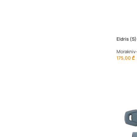
Eldris (S)
Morakniv
175,00
₾